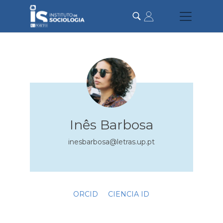
Skip
to
main
content
Inês Barbosa
inesbarbosa@letras.up.pt
ORCID
CIENCIA ID