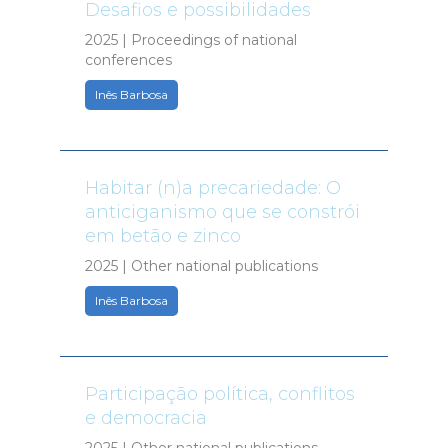
Desafios e possibilidades
2025 | Proceedings of national
conferences
Inês Barbosa
Habitar (n)a precariedade: O
anticiganismo que se constrói
em betão e zinco
2025 | Other national publications
Inês Barbosa
Participação política, conflitos
e democracia