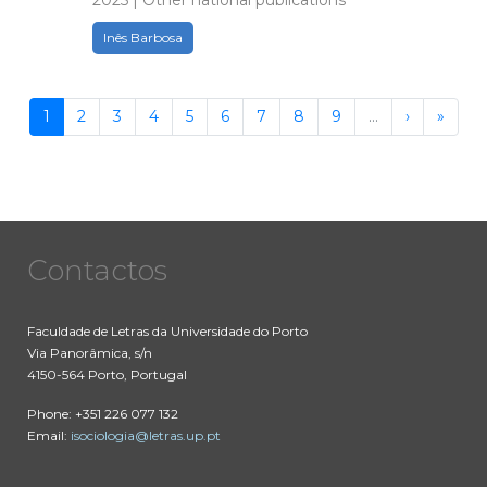
2025 | Other national publications
Inês Barbosa
Pagination
Current
1
Page
2
Page
3
Page
4
Page
5
Page
6
Page
7
Page
8
Page
9
…
Next
›
Last
»
page
page
page
Contactos
Faculdade de Letras da Universidade do Porto
Via Panorâmica, s/n
4150-564 Porto, Portugal
Phone: +351 226 077 132
Email:
isociologia@letras.up.pt