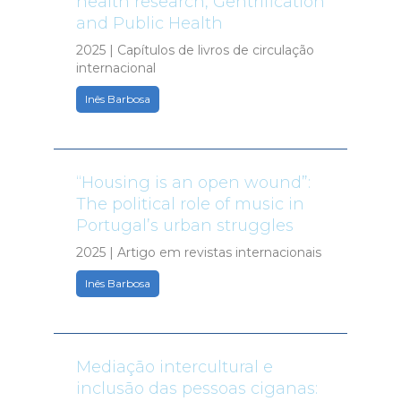
health research, Gentrification
and Public Health
2025 | Capítulos de livros de circulação
internacional
Inês Barbosa
“Housing is an open wound”:
The political role of music in
Portugal’s urban struggles
2025 | Artigo em revistas internacionais
Inês Barbosa
Mediação intercultural e
inclusão das pessoas ciganas: