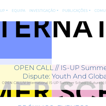
-UP
EQUIPA
INVESTIGAÇÃO
PUBLICAÇÕES
COMU
OPEN CALL // IS-UP Summer
Dispute: Youth And Glob
OPEN CALLIV International IS-UP Summer School | Future(s) I