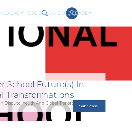
NICAÇÃO
SOCIOLOGIA E SOCIEDADE
 School Future(s) In
al Transformations
n Dispute: Youth And Global Transformations
Saiba mais