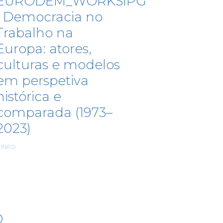
EURODEM_WORKSIPG
| Democracia no
Trabalho na
Europa: atores,
culturas e modelos
em perspetiva
histórica e
comparada (1973–
2023)
 INFO
O