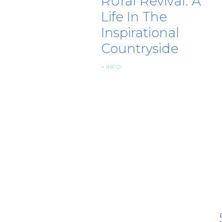
RUral Revival: A
Life In The
Inspirational
Countryside
+ INFO