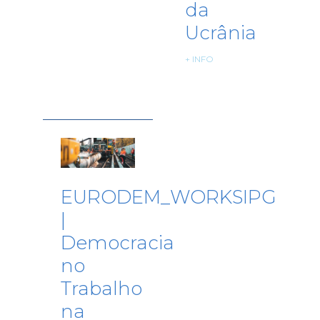
da
Ucrânia
+ INFO
EURODEM_WORKSIPG
|
Democracia
no
Trabalho
na