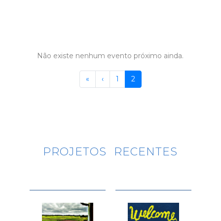
Não existe nenhum evento próximo ainda.
Paginação
Primeira
«
Página
‹
Página
1
Página
2
página
anterior
atual
PROJETOS RECENTES