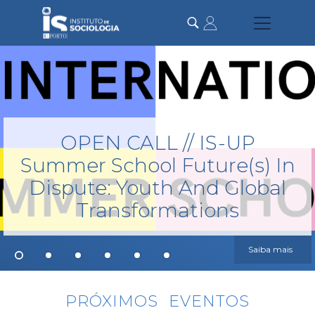
Passar
para
o
conteúdo
principal
OPEN CALL // IS-UP
Summer School Future(s) In
Dispute: Youth And Global
Transformations
Saiba mais
1
2
3
4
5
6
Previous
Next
PRÓXIMOS EVENTOS