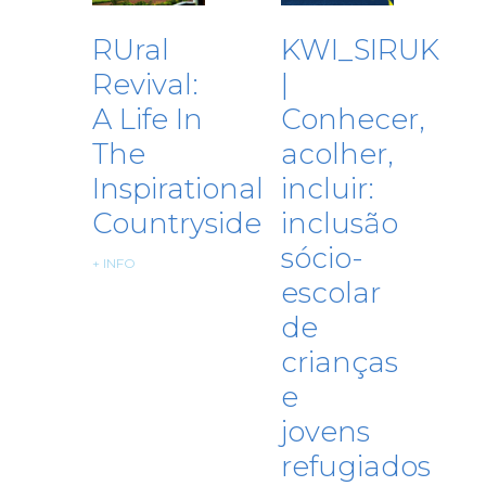
RUral
KWI_SIRUK
Revival:
|
A Life In
Conhecer,
The
acolher,
Inspirational
incluir:
Countryside
inclusão
sócio-
+ INFO
escolar
de
crianças
e
jovens
refugiados