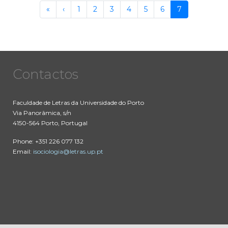
Pagination
First
«
Previous
‹
Page
1
Page
2
Page
3
Page
4
Page
5
Page
6
Current
7
page
page
page
Contactos
Faculdade de Letras da Universidade do Porto
Via Panorâmica, s/n
4150-564 Porto, Portugal
Phone: +351 226 077 132
Email:
isociologia@letras.up.pt