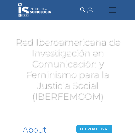
Skip
to
main
content
Red Iberoamericana de
Investigación en
Comunicación y
Feminismo para la
Justicia Social
(IBERFEMCOM)
About
INTERNATIONAL