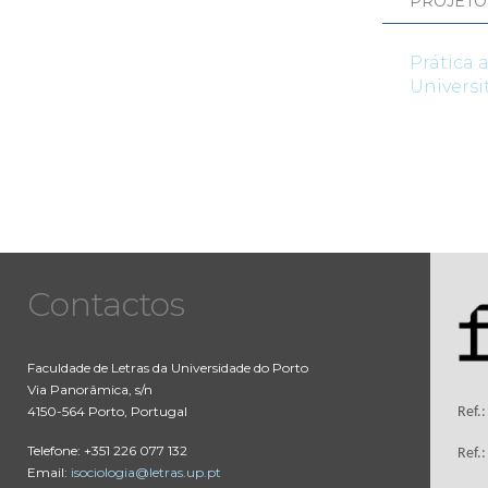
PROJETO
Prática 
Universi
Contactos
Faculdade de Letras da Universidade do Porto
Via Panorâmica, s/n
4150-564 Porto, Portugal
Ref.
Telefone: +351 226 077 132
Ref.
Email:
isociologia@letras.up.pt