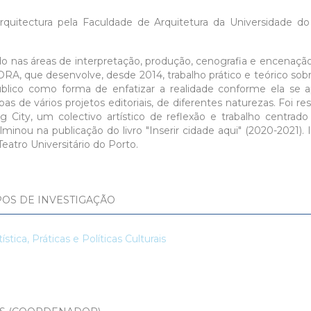
quitectura pela Faculdade de Arquitetura da Universidade do
o nas áreas de interpretação, produção, cenografia e encenaçã
ORA, que desenvolve, desde 2014, trabalho prático e teórico sob
blico como forma de enfatizar a realidade conforme ela se a
as de vários projetos editoriais, de diferentes naturezas. Foi r
ng City, um colectivo artístico de reflexão e trabalho centrad
lminou na publicação do livro "Inserir cidade aqui" (2020-2021).
Teatro Universitário do Porto.
OS DE INVESTIGAÇÃO
ística, Práticas e Políticas Culturais