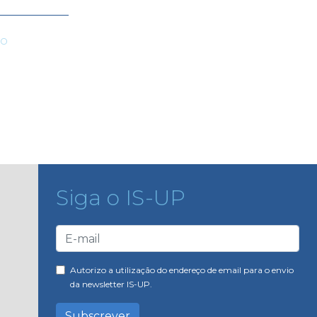
ro
Siga o IS-UP
Autorizo a utilização do endereço de email para o envio
da newsletter IS-UP.