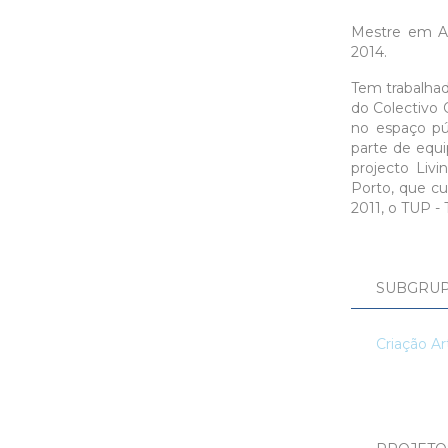
Mestre em Ar
2014.
Tem trabalhad
do Colectivo 
no espaço pú
parte de equip
projecto Livi
Porto, que cu
2011, o TUP - 
SUBGRUP
Criação Art