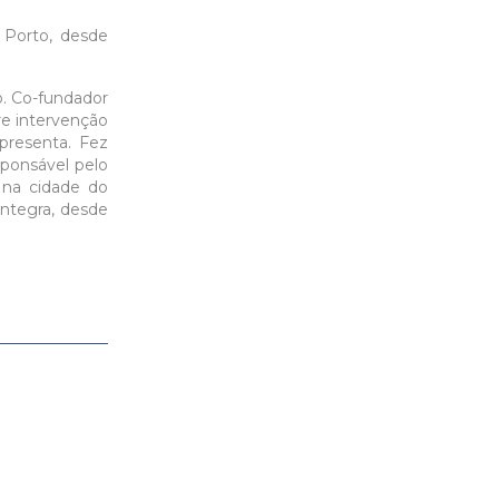
 Porto, desde
o. Co-fundador
re intervenção
presenta. Fez
esponsável pelo
o na cidade do
Integra, desde