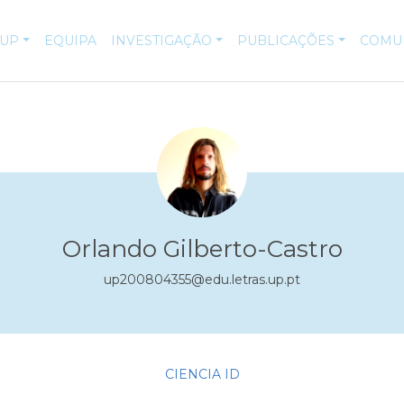
-UP
EQUIPA
INVESTIGAÇÃO
PUBLICAÇÕES
COMU
Orlando Gilberto-Castro
up200804355@edu.letras.up.pt
CIENCIA ID