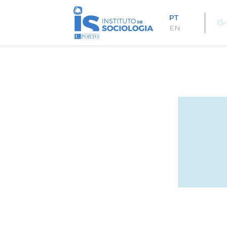
Passar
para
PT
IS
o
EN
conteúdo
principal