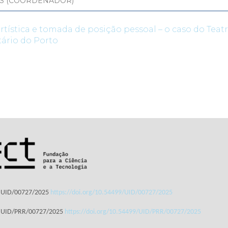
S (COORDENADOR)
artística e tomada de posição pessoal – o caso do Teat
tário do Porto
: UID/00727/2025
https://doi.org/10.54499/UID/00727/2025
: UID/PRR/00727/2025
https://doi.org/10.54499/UID/PRR/00727/2025