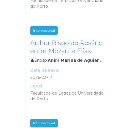
Faculdade de Letras da Universidade
do Porto
Internacional
Arthur Bispo do Rosário:
entre Mozart e Elias
👤&nbsp;𝗔𝗻𝗶𝗿ã 𝗠𝗮𝗿𝗶𝗻𝗮 𝗱𝗲 𝗔𝗴𝘂𝗶𝗮𝗿 ...
Data de Início
2026-03-17
Local
Faculdade de Letras da Universidade
do Porto
Internacional