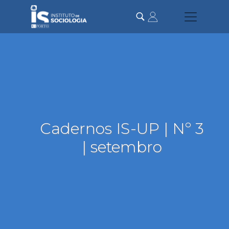
Passar
para
o
conteúdo
principal
Cadernos IS-UP | Nº 3
| setembro