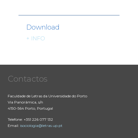
Download
+ INFO
Contactos
Faculdade de Letras da Universidade do Porto
Via Panorâmica, s/n
4150-564 Porto, Portugal
Telefone: +351 226 077 132
Email:
isociologia@letras.up.pt