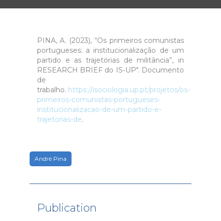
PINA, A. (2023), “Os primeiros comunistas
portugueses: a institucionalização de um
partido e as trajetórias de militância”, in
RESEARCH BRIEF do IS-UP". Documento
de
trabalho.
https://isociologia.up.pt/projetos/os-
primeiros-comunistas-portugueses-
institucionalizacao-de-um-partido-e-
trajetorias-de
.
André Pina
Publication