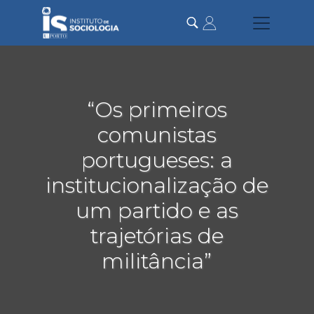
Passar
para
o
conteúdo
principal
“Os primeiros
comunistas
portugueses: a
institucionalização de
um partido e as
trajetórias de
militância”