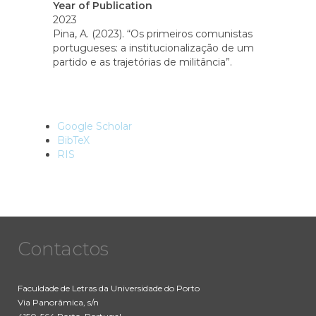
Year of Publication
2023
Pina, A. (2023). “Os primeiros comunistas
portugueses: a institucionalização de um
partido e as trajetórias de militância”.
Google Scholar
BibTeX
RIS
Contactos
Faculdade de Letras da Universidade do Porto
Via Panorâmica, s/n