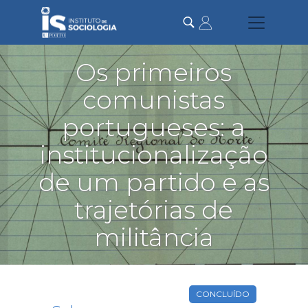
Passar
para
o
conteúdo
principal
Os primeiros
comunistas
portugueses: a
institucionalização
de um partido e as
trajetórias de
militância
CONCLUÍDO