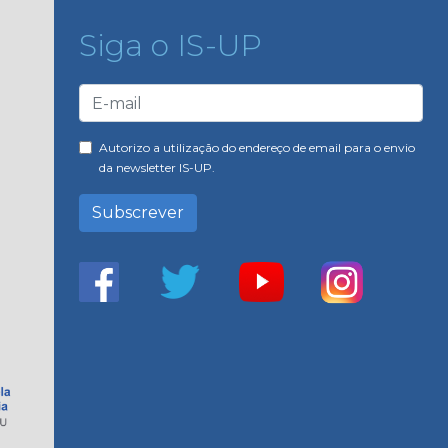
Siga o IS-UP
Autorizo a utilização do endereço de email para o envio
da newsletter IS-UP.