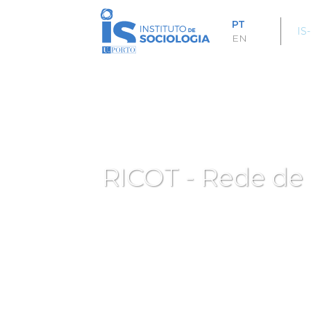
Passar
para
PT
IS
o
EN
conteúdo
principal
RICOT - Rede de 