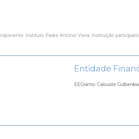
proponente: Instituto Padre António Vieira; Instituição participan
Entidade Finan
EEGrants- Calouste Gulbenki