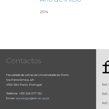
2014
Contactos
Faculdade de Letras da Universidade do Porto
Via Panorâmica, s/n
4150-564 Porto, Portugal
Ref.
Telefone: +351 226 077 132
Ref.
Email:
isociologia@letras.up.pt
Ref.