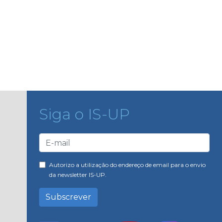
Siga o IS-UP
Autorizo a utilização do endereço de email para o envio
da newsletter IS-UP.