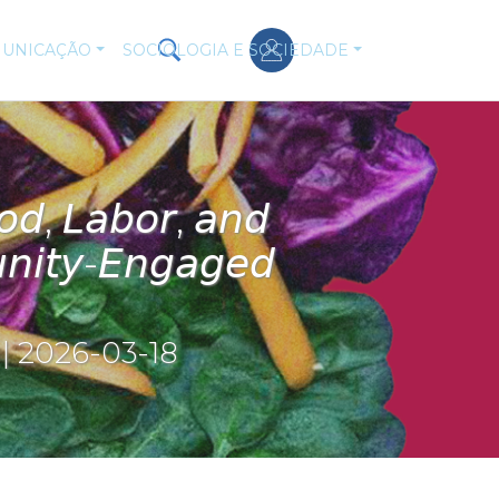
UNICAÇÃO
SOCIOLOGIA E SOCIEDADE
𝘰𝘥, 𝘓𝘢𝘣𝘰𝘳, 𝘢𝘯𝘥
𝘯𝘪𝘵𝘺-𝘌𝘯𝘨𝘢𝘨𝘦𝘥
| 2026-03-18