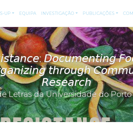
IS-UP
EQUIPA
INVESTIGAÇÃO
PUBLICAÇÕES
COM
𝘪𝘴𝘵𝘢𝘯𝘤𝘦: 𝘋𝘰𝘤𝘶𝘮𝘦𝘯𝘵𝘪𝘯𝘨 𝘍𝘰
𝘳𝘨𝘢𝘯𝘪𝘻𝘪𝘯𝘨 𝘵𝘩𝘳𝘰𝘶𝘨𝘩 𝘊𝘰𝘮𝘮
𝘙𝘦𝘴𝘦𝘢𝘳𝘤𝘩
e Letras da Universidade do Porto 