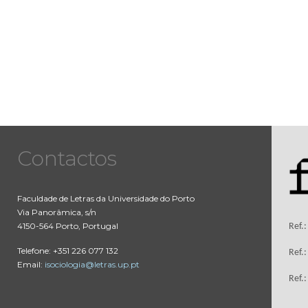
Contactos
Faculdade de Letras da Universidade do Porto
Via Panorâmica, s/n
4150-564 Porto, Portugal
Ref.
Telefone: +351 226 077 132
Ref.
Email:
isociologia@letras.up.pt
Ref.