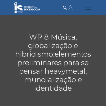
Passar
para
o
conteúdo
principal
WP 8 Música,
globalização e
hibridismo:elementos
preliminares para se
pensar heavymetal,
mundialização e
identidade