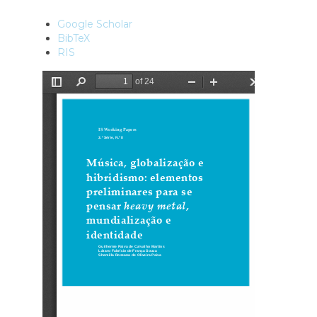
Google Scholar
BibTeX
RIS
Ficheiro