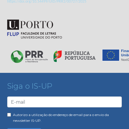
https://doi.org/10.54499/UID/PRR2/00727/2025
Siga o IS-UP
Autorizo a utilização do endereço de email para o envio da
newsletter IS-UP.