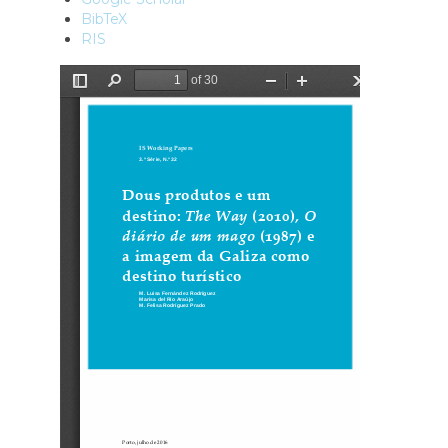
BibTeX
RIS
Ficheiro