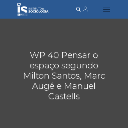
Passar
para
o
conteúdo
principal
WP 40 Pensar o
espaço segundo
Milton Santos, Marc
Augé e Manuel
Castells