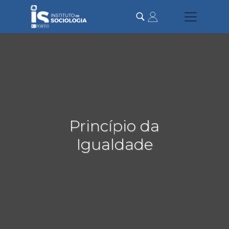
Passar
para
o
conteúdo
principal
Princípio da
Igualdade