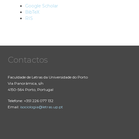
Google Scholar
BibTeX
RIS
Contactos
Faculdade de Letras da Universidade do Porto
Via Panorâmica, s/n
4150-564 Porto, Portugal
Telefone: +351 226 077 132
Email:
isociologia@letras.up.pt