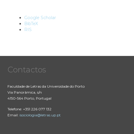
Google Scholar
BibTeX
RIS
Contactos
Faculdade de Letras da Universidade do Porto
Via Panorâmica, s/n
4150-564 Porto, Portugal
Telefone: +351 226 077 132
Email:
isociologia@letras.up.pt