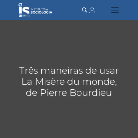
Passar
para
o
conteúdo
principal
Três maneiras de usar
La Misère du monde,
de Pierre Bourdieu