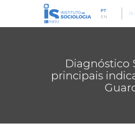
Passar
para
PT
IS
o
EN
conteúdo
principal
Diagnóstico S
principais indi
Guard