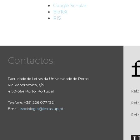
Google Scholar
BibTeX
RIS
Contactos
Faculdade de Letras da Universidade do Porto
Via Panorâmica, s/n
4150-564 Porto, Portugal
Ref.
Telefone: +351 226 077 132
Ref.
Email:
isociologia@letras.up.pt
Ref.