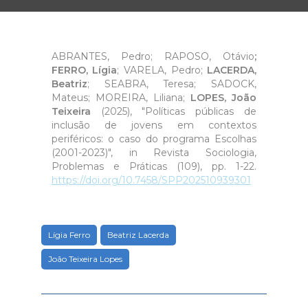
ABRANTES, Pedro; RAPOSO, Otávio
;
FERRO, Lígia
; VARELA, Pedro;
LACERDA,
Beatriz
; SEABRA, Teresa; SADOCK,
Mateus; MOREIRA, Liliana;
LOPES, João
Teixeira
(2025), "Políticas públicas de
inclusão de jovens em contextos
periféricos: o caso do programa Escolhas
(2001-2023)", in Revista Sociologia,
Problemas e Práticas (109), pp. 1-22.
https://doi.org/10.7458/SPP202510939301
Lígia Ferro
Beatriz Lacerda
João Teixeira Lopes