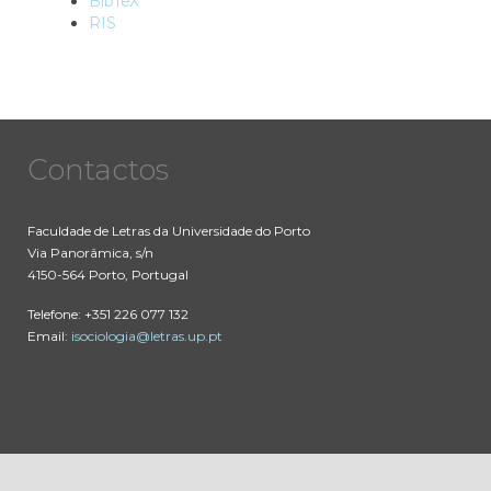
BibTeX
RIS
Contactos
Faculdade de Letras da Universidade do Porto
Via Panorâmica, s/n
4150-564 Porto, Portugal
Telefone: +351 226 077 132
Email:
isociologia@letras.up.pt