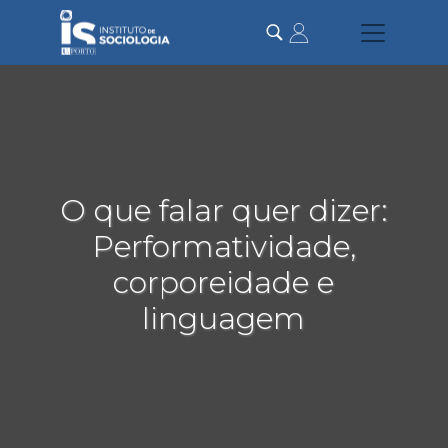
Passar
para
o
conteúdo
principal
O que falar quer dizer:
Performatividade,
corporeidade e
linguagem