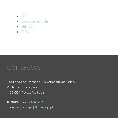
DOI
Google Scholar
BibTeX
RIS
Contactos
Faculdade de Letras da Universidade do Porto
Via Panorâmica, s/n
4150-564 Porto, Portugal
Telefone: +351 226 077 132
Email:
isociologia@letras.up.pt