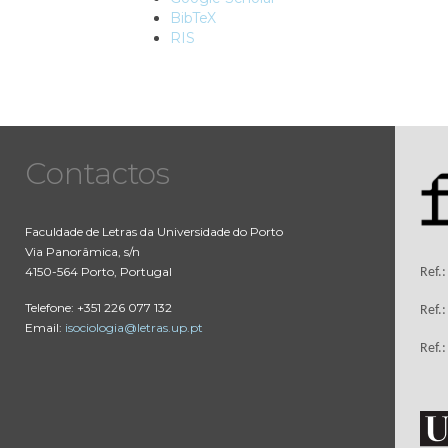
BibTeX
RIS
Contactos
Faculdade de Letras da Universidade do Porto
Via Panorâmica, s/n
4150-564 Porto, Portugal
Ref.
Telefone: +351 226 077 132
Ref.
Email:
isociologia@letras.up.pt
Ref.