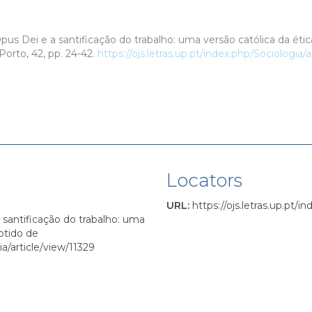
us Dei e a santificação do trabalho: uma versão católica da ética
orto, 42, pp. 24-42.
https://ojs.letras.up.pt/index.php/Sociologia/
Locators
URL
:
https://ojs.letras.up.pt/i
 a santificação do trabalho: uma
Obtido de
ia/article/view/11329