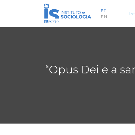
Passar
para
PT
IS
o
EN
conteúdo
principal
“Opus Dei e a sa