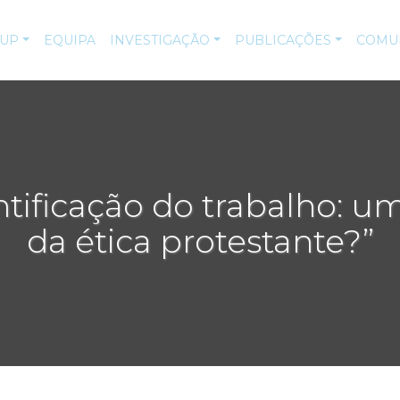
-UP
EQUIPA
INVESTIGAÇÃO
PUBLICAÇÕES
COMU
ntificação do trabalho: um
da ética protestante?”