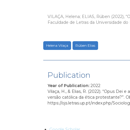
VILAÇA, Helena; ELIAS, Rúben (2022), “Op
Faculdade de Letras da Universidade do P
Helena Vilaça
Rúben Elias
Publication
Year of Publication
:
2022
Vilaça, H., & Elias, R. (2022). “Opus Dei e
versão católica da ética protestante?”. 
https://ojs.letras.up.pt/index.php/Sociolog
Google Scholar