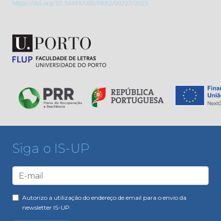
https://doi.org/10.54499/UID/PRR2/00727/2025
Siga o IS-UP
Autorizo a utilização do endereço de email para o envio da
newsletter IS-UP.