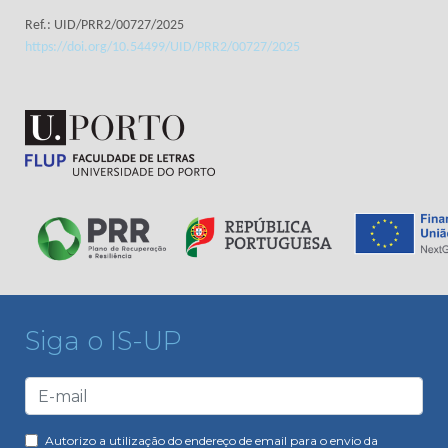
Ref.: UID/PRR2/00727/2025
https://doi.org/10.54499/UID/PRR2/00727/2025
Siga o IS-UP
Autorizo a utilização do endereço de email para o envio da