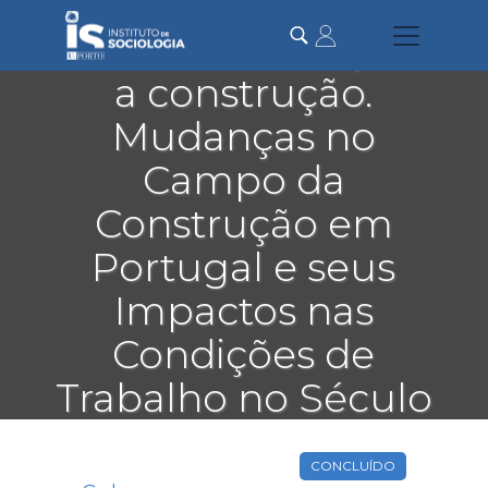
Passar
para
Novos terrenos para
o
conteúdo
a construção.
principal
Mudanças no
Campo da
Construção em
Portugal e seus
Impactos nas
Condições de
Trabalho no Século
XXI
CONCLUÍDO