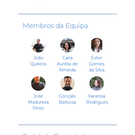
Membros da Equipa
João
Carla
Ester
Queirós
Aurélia de
Gomes
Almeida
da Silva
José
Gonçalo
Vanessa
Madureira
Barbosa
Rodrigues
Pinto