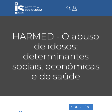
Passar
para
o
conteúdo
principal
HARMED - O abuso
de idosos:
determinantes
sociais, económicas
e de saúde
CONCLUÍDO