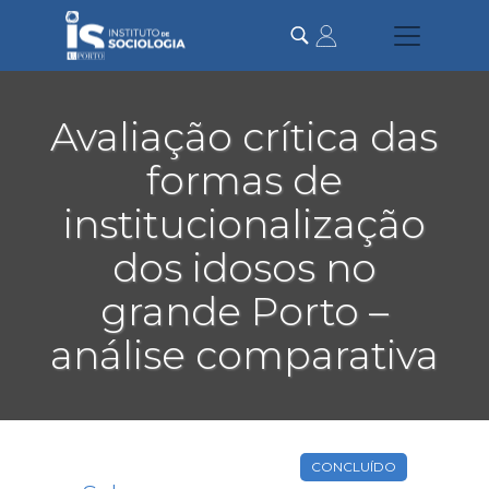
Passar
para
o
conteúdo
principal
Avaliação crítica das
formas de
institucionalização
dos idosos no
grande Porto –
análise comparativa
CONCLUÍDO