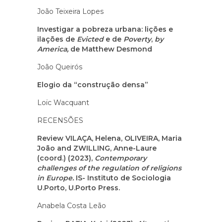
João Teixeira Lopes
Investigar a pobreza urbana: lições e
ilações de
Evicted
e de
Poverty
,
by
America,
de Matthew Desmond
João Queirós
Elogio da “construção densa”
Loïc Wacquant
RECENSÕES
Review VILAÇA, Helena, OLIVEIRA, Maria
João and ZWILLING, Anne-Laure
(coord.) (2023),
Contemporary
challenges of the regulation of religions
in Europe.
IS- Instituto de Sociologia
U.Porto, U.Porto Press.
Anabela Costa Leão