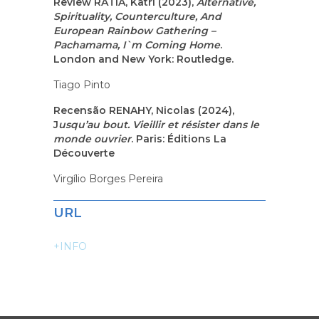
Review RATIA, Katri (2023),
Alternative,
Spirituality, Counterculture, And
European Rainbow Gathering –
Pachamama, I`m Coming Home
.
London and New York: Routledge.
Tiago Pinto
Recensão RENAHY, Nicolas (2024),
J
usqu’au bout. Vieillir et résister dans le
monde ouvrier
. Paris: Éditions La
Découverte
Virgílio Borges Pereira
URL
+INFO