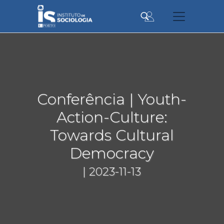
Passar
para
o
conteúdo
principal
Conferência | Youth-
Action-Culture:
Towards Cultural
Democracy
| 2023-11-13