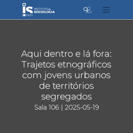
Passar
para
o
conteúdo
principal
Aqui dentro e lá fora:
Trajetos etnográficos
com jovens urbanos
de territórios
segregados
Sala 106 | 2025-05-19