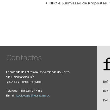
+ INFO e Submissão de Propostas
:
Contactos
Faculdade de Letras da Universidade do Porto
Via Panorâmica, s/n
4150-564 Porto, Portugal
Ref.
Telefone: +351 226 077 132
Ref.
Email:
isociologia@letras.up.pt
Ref.