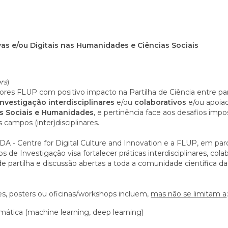
ivas e/ou Digitais nas Humanidades e Ciências Sociais
ers
)
res FLUP com positivo impacto na Partilha de Ciência entre par
investigação interdisciplinares
e/ou
colaborativos
e/ou apoia
as Sociais e Humanidades
, e pertinência face aos desafios im
ampos (inter)disciplinares.
A - Centre for Digital Culture and Innovation e a FLUP, em par
e Investigação visa fortalecer práticas interdisciplinares, colab
de partilha e discussão abertas a toda a comunidade científica
, posters ou oficinas/workshops incluem,
mas não se limitam a
ática (machine learning, deep learning)