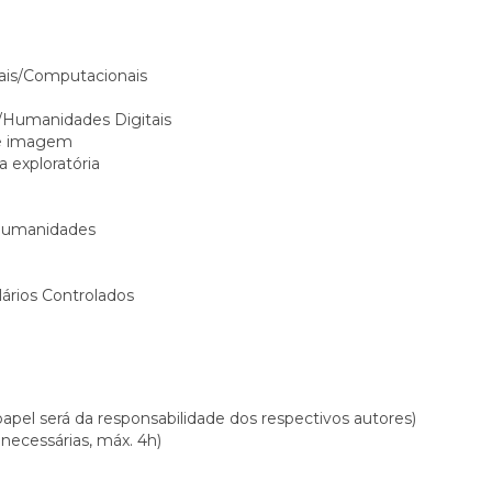
tais/Computacionais
A/Humanidades Digitais
 e imagem
a exploratória
 Humanidades
ários Controlados
apel será da responsabilidade dos respectivos autores)
 necessárias, máx. 4h)