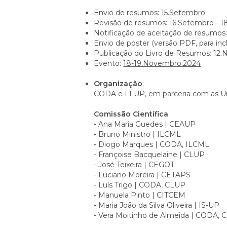
Envio de resumos:
15.Setembro
Revisão de resumos: 16.Setembro - 1
Notificação de aceitação de resumos
Envio de poster (versão PDF, para in
Publicação do Livro de Resumos: 12
Evento:
18-19.Novembro.2024
Organização
:
CODA e FLUP, em parceria com as U
Comissão Científica
:
- Ana Maria Guedes | CEAUP
- Bruno Ministro | ILCML
- Diogo Marques | CODA, ILCML
- Françoise Bacquelaine | CLUP
- José Teixeira | CEGOT
- Luciano Moreira | CETAPS
- Luís Trigo | CODA, CLUP
- Manuela Pinto | CITCEM
- Maria João da Silva Oliveira | IS-UP
- Vera Moitinho de Almeida | CODA,