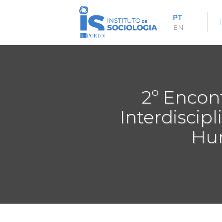
Passar
para
PT
o
EN
conteúdo
principal
2º Encont
Interdiscipl
Hum