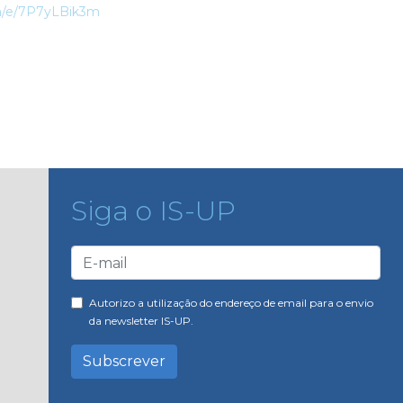
om/e/7P7yLBik3m
Siga o IS-UP
Autorizo a utilização do endereço de email para o envio
da newsletter IS-UP.