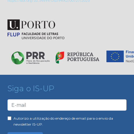
https://doi.org/10.54499/UID/PRR2/00727/2025
Siga o IS-UP
Autorizo a utilização do endereço de email para o envio da
newsletter IS-UP.