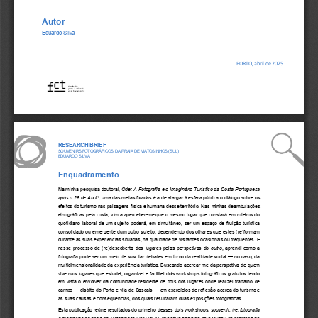
Autor
Eduardo Silva
PORTO, 
abril
de 2025
RESEARCH BRIEF
SOUVENIRS FOTOGRÁFICOS DA PRAIA DE MATOSINHOS (SUL)
EDUARDO SILVA
Enquadramento
Na minha pesquisa doutoral, 
Ode: A Fotografia e o Imaginário Turístico da Costa Portuguesa 
após o 25 de Abril
,
 uma das metas fixadas é a de alargar à esfera pública o diálogo sobre os 
1
efeitos do turismo nas paisagens física e humana desse território. Nas minhas deambulações 
etnográficas pela costa, vim a aperceber-me que o mesmo lugar que constará em roteiros do 
quotidiano laboral de um sujeito poderá, em simultâneo, ser um espaço de fruição turística 
consolidado ou emergente dum outro sujeito, dependendo dos olhares que estes (re)formam 
durante as suas experiências situadas, na qualidade de visitantes ocasionais ou frequentes. E 
nesse processo de (re)descoberta dos lugares pelas perspetivas do 
outro
, aprendi como a 
fotografia pode ser um meio de suscitar debates em torno da realidade social — no caso, da 
multidimensionalidade da experiência turística. Buscando acercar-me da perspetiva de quem 
vive n/os lugares que estudei, organizei e facilitei dois workshops fotográficos gratuitos tendo 
em vista o envolver da comunidade residente de dois dos lugares onde realizei trabalho de 
campo — distrito do Porto e vila de Cascais — em exercícios de reflexão acerca do turismo e 
as suas causas e consequências, dos quais resultaram duas exposições fotográficas.  
Esta publicação reúne resultados do primeiro desses dois workshops, 
souvenir: (re)fotografia 
e memórias da praia de Matosinhos 
(ver Fig. 1), iniciativa acolhida pelo Museu da Memória de 