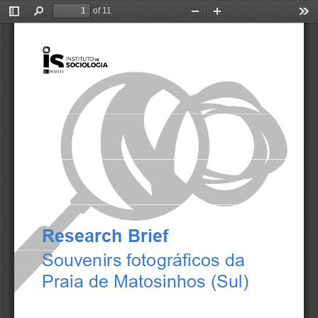
of 11
Toggle
Find
Zoom
Zoom
Too
Sidebar
Out
In
Research Brief
Souvenirs fotográficos da 
Praia de Matosinhos (Sul) 